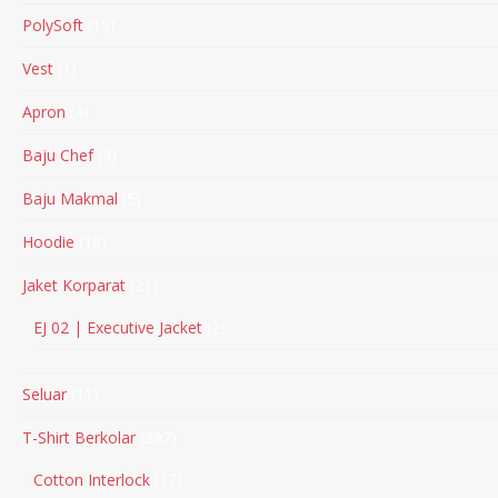
PolySoft
15
Vest
1
Apron
4
Baju Chef
9
Baju Makmal
5
Hoodie
18
Jaket Korparat
21
EJ 02 | Executive Jacket
2
Seluar
11
T-Shirt Berkolar
397
Cotton Interlock
17