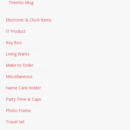
Thermo Mug
13
Electronic & Clock Items
27
IT Product
44
Key Box
1
Living Wares
14
Make to Order
31
Miscellaneous
58
Name Card Holder
20
Party Time & Caps
10
Photo Frame
9
Travel Set
13