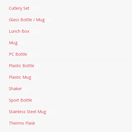
Cutlery Set
15
Glass Bottle / Mug
8
Lunch Box
18
Mug
6
PC Bottle
2
Plastic Bottle
3
Plastic Mug
3
Shaker
2
Sport Bottle
16
Stainless Steel Mug
2
Thermo Flask
2