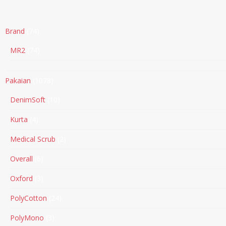
Brand
74
MR2
74
Pakaian
1078
DenimSoft
10
Kurta
4
Medical Scrub
2
Overall
6
Oxford
3
PolyCotton
24
PolyMono
3