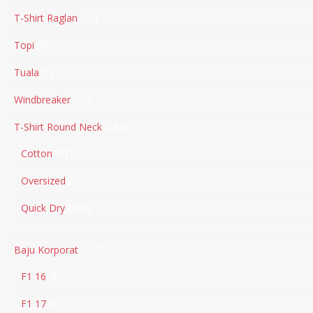
T-Shirt Raglan
20
Topi
98
Tuala
1
Windbreaker
32
T-Shirt Round Neck
283
Cotton
97
Oversized
2
Quick Dry
182
Baju Korporat
207
F1 16
8
F1 17
9