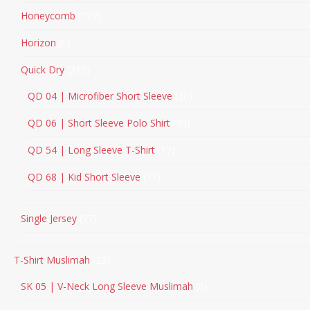
Honeycomb
127
Horizon
6
Quick Dry
213
QD 04 | Microfiber Short Sleeve
30
QD 06 | Short Sleeve Polo Shirt
30
QD 54 | Long Sleeve T-Shirt
17
QD 68 | Kid Short Sleeve
17
Single Jersey
37
T-Shirt Muslimah
23
SK 05 | V-Neck Long Sleeve Muslimah
6