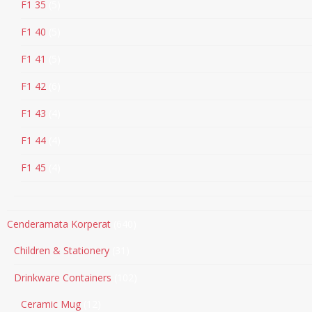
F1 35
5
F1 40
5
F1 41
5
F1 42
6
F1 43
4
F1 44
4
F1 45
4
Cenderamata Korperat
640
Children & Stationery
31
Drinkware Containers
102
Ceramic Mug
12