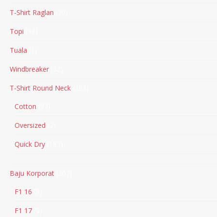
T-Shirt Raglan
20
Topi
98
Tuala
1
Windbreaker
32
T-Shirt Round Neck
283
Cotton
97
Oversized
2
Quick Dry
182
Baju Korporat
207
F1 16
8
F1 17
9