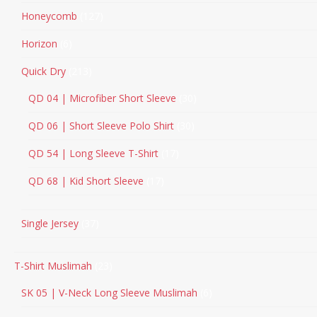
Honeycomb
127
Horizon
6
Quick Dry
213
QD 04 | Microfiber Short Sleeve
30
QD 06 | Short Sleeve Polo Shirt
30
QD 54 | Long Sleeve T-Shirt
17
QD 68 | Kid Short Sleeve
17
Single Jersey
37
T-Shirt Muslimah
23
SK 05 | V-Neck Long Sleeve Muslimah
6