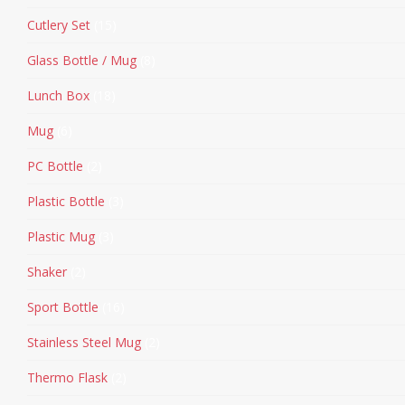
Cutlery Set
15
Glass Bottle / Mug
8
Lunch Box
18
Mug
6
PC Bottle
2
Plastic Bottle
3
Plastic Mug
3
Shaker
2
Sport Bottle
16
Stainless Steel Mug
2
Thermo Flask
2