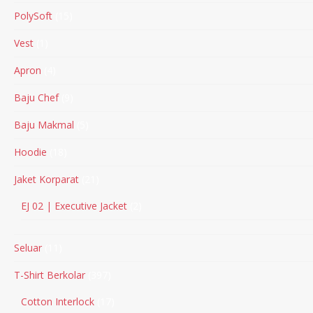
PolySoft
15
Vest
1
Apron
4
Baju Chef
9
Baju Makmal
5
Hoodie
18
Jaket Korparat
21
EJ 02 | Executive Jacket
2
Seluar
11
T-Shirt Berkolar
397
Cotton Interlock
17