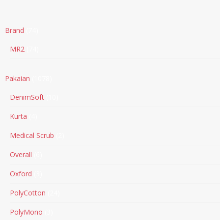
Brand
74
MR2
74
Pakaian
1078
DenimSoft
10
Kurta
4
Medical Scrub
2
Overall
6
Oxford
3
PolyCotton
24
PolyMono
3