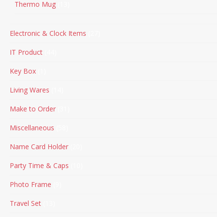
Thermo Mug
13
Electronic & Clock Items
27
IT Product
44
Key Box
1
Living Wares
14
Make to Order
31
Miscellaneous
58
Name Card Holder
20
Party Time & Caps
10
Photo Frame
9
Travel Set
13