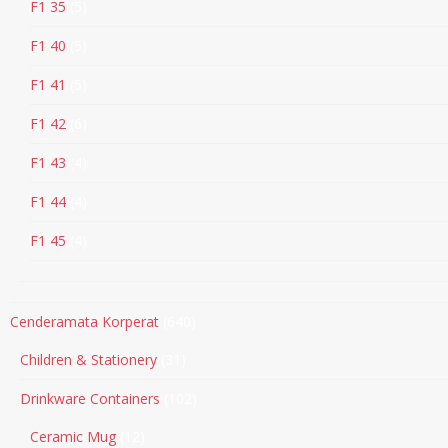
F1 35
5
F1 40
5
F1 41
5
F1 42
6
F1 43
4
F1 44
4
F1 45
4
Cenderamata Korperat
640
Children & Stationery
31
Drinkware Containers
102
Ceramic Mug
12