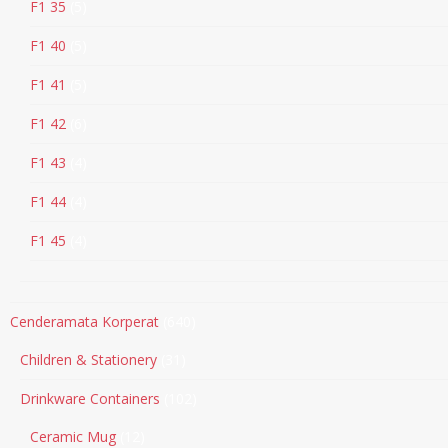
F1 35
5
F1 40
5
F1 41
5
F1 42
6
F1 43
4
F1 44
4
F1 45
4
Cenderamata Korperat
640
Children & Stationery
31
Drinkware Containers
102
Ceramic Mug
12