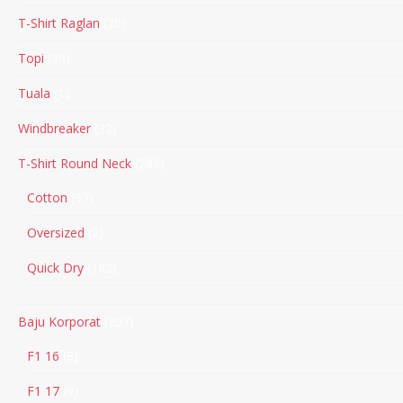
T-Shirt Raglan
20
Topi
98
Tuala
1
Windbreaker
32
T-Shirt Round Neck
283
Cotton
97
Oversized
2
Quick Dry
182
Baju Korporat
207
F1 16
8
F1 17
9