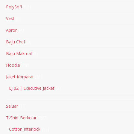
PolySoft
15
Vest
1
Apron
4
Baju Chef
9
Baju Makmal
5
Hoodie
18
Jaket Korparat
21
EJ 02 | Executive Jacket
2
Seluar
11
T-Shirt Berkolar
397
Cotton Interlock
17