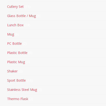
Cutlery Set
15
Glass Bottle / Mug
8
Lunch Box
18
Mug
6
PC Bottle
2
Plastic Bottle
3
Plastic Mug
3
Shaker
2
Sport Bottle
16
Stainless Steel Mug
2
Thermo Flask
2