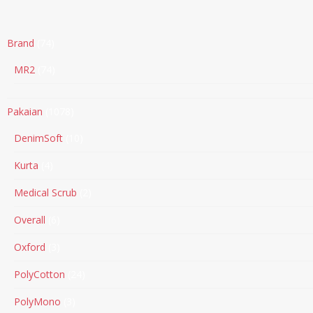
Brand
74
MR2
74
Pakaian
1078
DenimSoft
10
Kurta
4
Medical Scrub
2
Overall
6
Oxford
3
PolyCotton
24
PolyMono
3