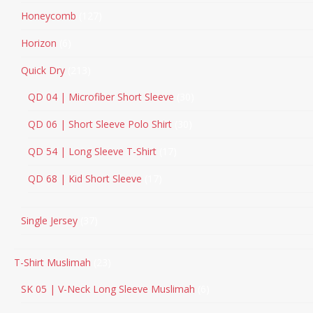
Honeycomb
127
Horizon
6
Quick Dry
213
QD 04 | Microfiber Short Sleeve
30
QD 06 | Short Sleeve Polo Shirt
30
QD 54 | Long Sleeve T-Shirt
17
QD 68 | Kid Short Sleeve
17
Single Jersey
37
T-Shirt Muslimah
23
SK 05 | V-Neck Long Sleeve Muslimah
6