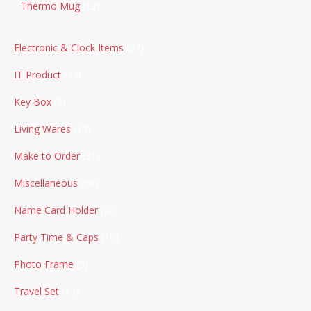
Thermo Mug
13
Electronic & Clock Items
27
IT Product
44
Key Box
1
Living Wares
14
Make to Order
31
Miscellaneous
58
Name Card Holder
20
Party Time & Caps
10
Photo Frame
9
Travel Set
13