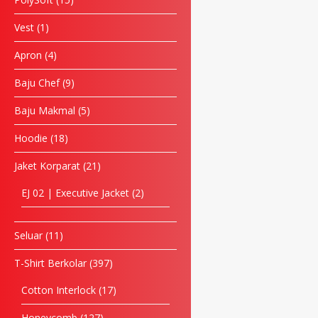
Vest
1
Apron
4
Baju Chef
9
Baju Makmal
5
Hoodie
18
Jaket Korparat
21
EJ 02 | Executive Jacket
2
Seluar
11
T-Shirt Berkolar
397
Cotton Interlock
17
Honeycomb
127