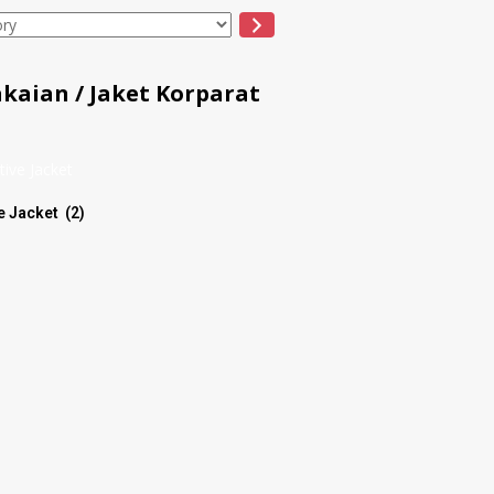
akaian
/ Jaket Korparat
ve Jacket
(2)