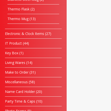
Thermo Flask
2
Thermo Mug
13
Electronic & Clock Items
27
IT Product
44
Key Box
1
Living Wares
14
Make to Order
31
Miscellaneous
58
Name Card Holder
20
Party Time & Caps
10
Photo Frame
9