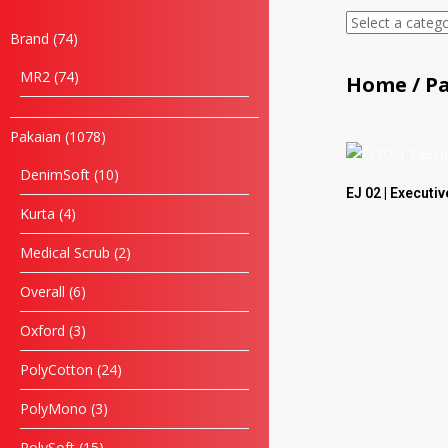
Brand
74
MR2
74
Home
/
P
Pakaian
1078
DenimSoft
10
EJ 02 | Executi
Kurta
4
Medical Scrub
2
Overall
6
Oxford
3
PolyCotton
24
PolyMono
3
PolySoft
15