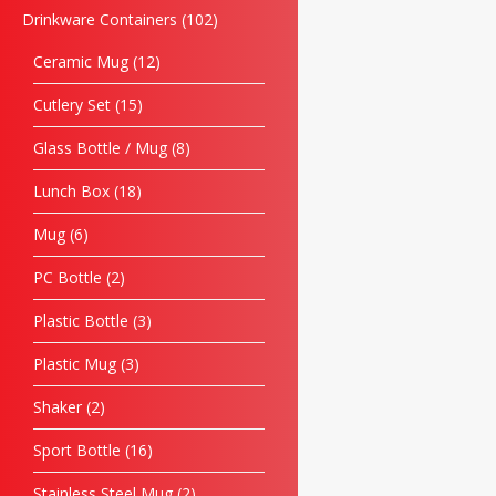
Drinkware Containers
102
Ceramic Mug
12
Cutlery Set
15
Glass Bottle / Mug
8
Lunch Box
18
Mug
6
PC Bottle
2
Plastic Bottle
3
Plastic Mug
3
Shaker
2
Sport Bottle
16
Stainless Steel Mug
2