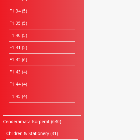
F1 34
5
F1 35
5
F1 40
5
F1 41
5
F1 42
6
F1 43
4
F1 44
4
F1 45
4
Cenderamata Korperat
640
Children & Stationery
31