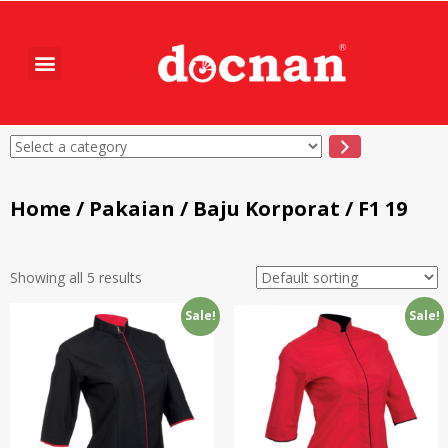
Home
/
Pakaian
/
Baju Korporat
/ F1 19
Showing all 5 results
Sale!
Sale!