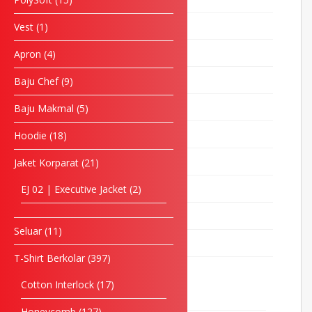
Oxford
3
Vest
1
PolyCotton
24
Apron
4
PolyMono
3
Baju Chef
9
PolySoft
15
Baju Makmal
5
Vest
1
Hoodie
18
Apron
4
Jaket Korparat
21
Baju Chef
9
EJ 02 | Executive Jacket
2
Baju Makmal
5
Seluar
11
Hoodie
18
T-Shirt Berkolar
397
Jaket Korparat
21
Cotton Interlock
17
EJ 02 | Executive Jacket
2
Honeycomb
127