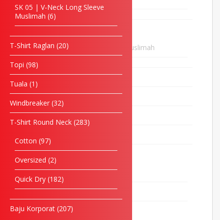
SK 05 | V-Neck Long Sleeve
Muslimah
6
T-Shirt Muslimah
23
T-Shirt Raglan
20
SK 05 | V-Neck Long Sleeve Muslimah
6
Topi
98
T-Shirt Raglan
20
Tuala
1
Topi
98
Windbreaker
32
Tuala
1
T-Shirt Round Neck
283
Windbreaker
32
Cotton
97
T-Shirt Round Neck
283
Oversized
2
Cotton
97
Quick Dry
182
Oversized
2
Baju Korporat
207
Quick Dry
182