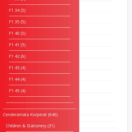
F1 32
5
F1 34
5
F1 33
5
F1 35
5
F1 34
5
F1 40
5
F1 35
5
F1 41
5
F1 40
5
F1 42
6
F1 41
5
F1 43
4
F1 42
6
F1 44
4
F1 43
4
F1 45
4
F1 44
4
F1 45
4
Cenderamata Korperat
640
Children & Stationery
31