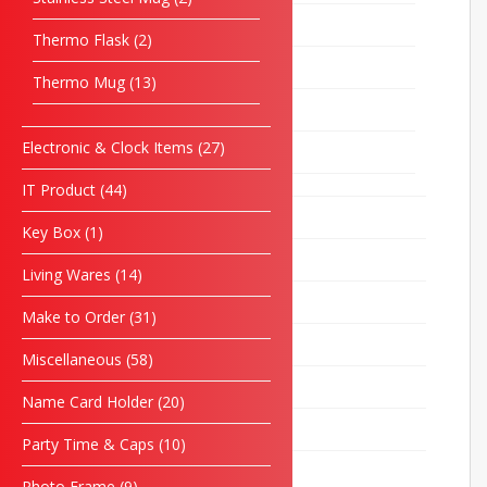
Sport Bottle
16
Thermo Flask
2
Stainless Steel Mug
2
Thermo Mug
13
Thermo Flask
2
Electronic & Clock Items
27
Thermo Mug
13
IT Product
44
Electronic & Clock Items
27
Key Box
1
IT Product
44
Living Wares
14
Key Box
1
Make to Order
31
Living Wares
14
Miscellaneous
58
Make to Order
31
Name Card Holder
20
Miscellaneous
58
Party Time & Caps
10
Name Card Holder
20
Photo Frame
9