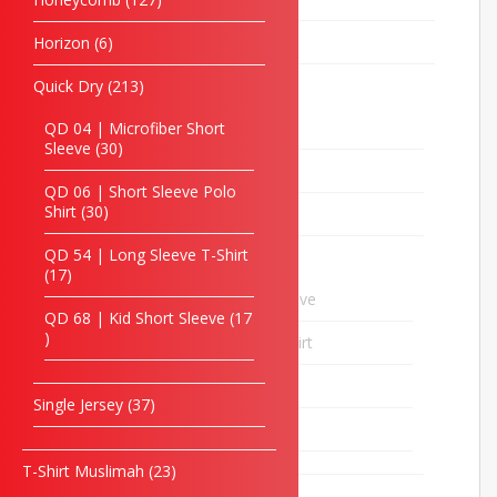
Seluar
11
Horizon
6
T-Shirt Berkolar
397
Quick Dry
213
Cotton Interlock
17
QD 04 | Microfiber Short
Sleeve
30
Honeycomb
127
QD 06 | Short Sleeve Polo
Shirt
30
Horizon
6
QD 54 | Long Sleeve T-Shirt
Quick Dry
213
17
QD 04 | Microfiber Short Sleeve
30
QD 68 | Kid Short Sleeve
17
QD 06 | Short Sleeve Polo Shirt
30
QD 54 | Long Sleeve T-Shirt
17
Single Jersey
37
QD 68 | Kid Short Sleeve
17
T-Shirt Muslimah
23
Single Jersey
37