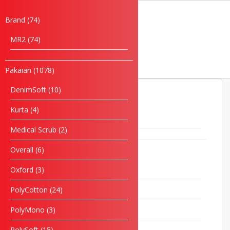
Brand
74
Sticker Kereta
MR2
74
Pakaian
1078
DenimSoft
10
Brand
74
Kurta
4
MR2
74
Medical Scrub
2
Pakaian
1078
Overall
6
DenimSoft
10
Oxford
3
Kurta
4
PolyCotton
24
Medical Scrub
2
PolyMono
3
Overall
6
PolySoft
15