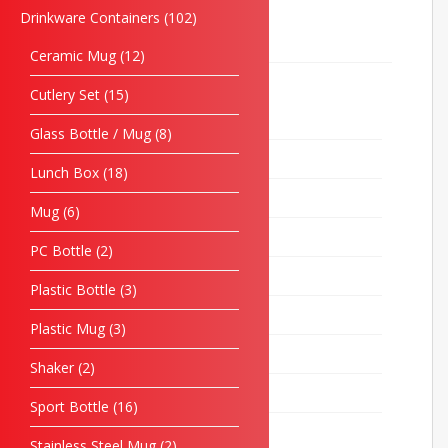
Cenderamata Korperat
640
Drinkware Containers
102
Children & Stationery
31
Ceramic Mug
12
Drinkware Containers
102
Cutlery Set
15
Ceramic Mug
12
Glass Bottle / Mug
8
Cutlery Set
15
Lunch Box
18
Glass Bottle / Mug
8
Mug
6
Lunch Box
18
PC Bottle
2
Mug
6
Plastic Bottle
3
PC Bottle
2
Plastic Mug
3
Plastic Bottle
3
Shaker
2
Plastic Mug
3
Sport Bottle
16
Shaker
2
Stainless Steel Mug
2