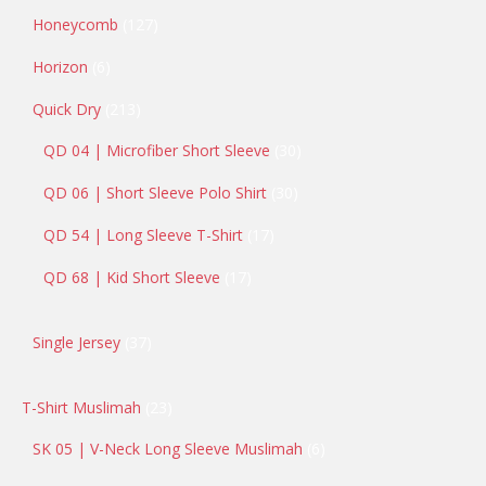
Honeycomb
127
Horizon
6
Quick Dry
213
QD 04 | Microfiber Short Sleeve
30
QD 06 | Short Sleeve Polo Shirt
30
QD 54 | Long Sleeve T-Shirt
17
QD 68 | Kid Short Sleeve
17
Single Jersey
37
T-Shirt Muslimah
23
SK 05 | V-Neck Long Sleeve Muslimah
6