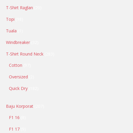
T-Shirt Raglan
20
Topi
98
Tuala
1
Windbreaker
32
T-Shirt Round Neck
283
Cotton
97
Oversized
2
Quick Dry
182
Baju Korporat
207
F1 16
8
F1 17
9