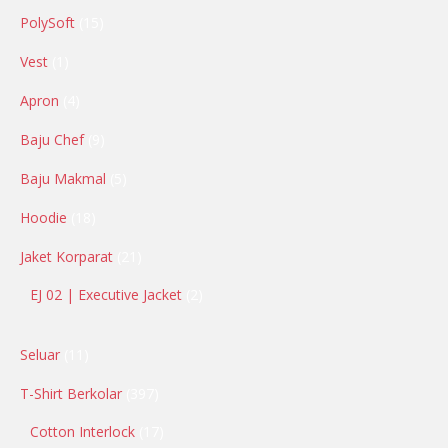
PolySoft
15
Vest
1
Apron
4
Baju Chef
9
Baju Makmal
5
Hoodie
18
Jaket Korparat
21
EJ 02 | Executive Jacket
2
Seluar
11
T-Shirt Berkolar
397
Cotton Interlock
17