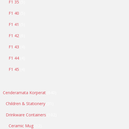
F1 35
5
F1 40
5
F1 41
5
F1 42
6
F1 43
4
F1 44
4
F1 45
4
Cenderamata Korperat
640
Children & Stationery
31
Drinkware Containers
102
Ceramic Mug
12