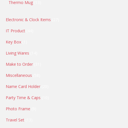
Thermo Mug
13
Electronic & Clock Items
27
IT Product
44
Key Box
1
Living Wares
14
Make to Order
31
Miscellaneous
58
Name Card Holder
20
Party Time & Caps
10
Photo Frame
9
Travel Set
13