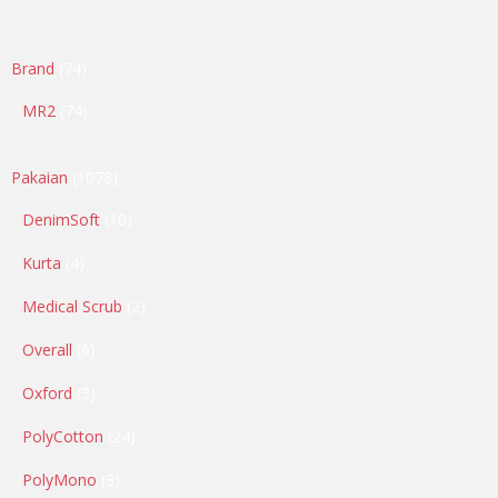
Brand
74
MR2
74
Pakaian
1078
DenimSoft
10
Kurta
4
Medical Scrub
2
Overall
6
Oxford
3
PolyCotton
24
PolyMono
3