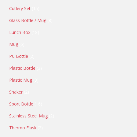
Cutlery Set
15
Glass Bottle / Mug
8
Lunch Box
18
Mug
6
PC Bottle
2
Plastic Bottle
3
Plastic Mug
3
Shaker
2
Sport Bottle
16
Stainless Steel Mug
2
Thermo Flask
2