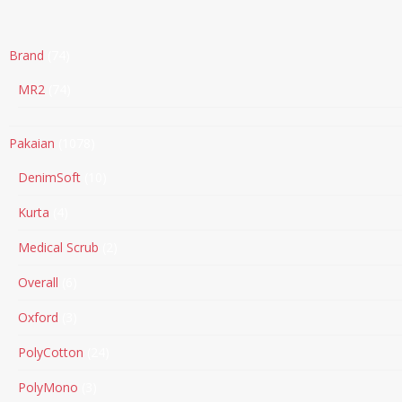
Brand
74
MR2
74
Pakaian
1078
DenimSoft
10
Kurta
4
Medical Scrub
2
Overall
6
Oxford
3
PolyCotton
24
PolyMono
3