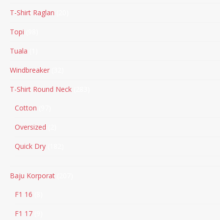
T-Shirt Raglan
20
Topi
98
Tuala
1
Windbreaker
32
T-Shirt Round Neck
283
Cotton
97
Oversized
2
Quick Dry
182
Baju Korporat
207
F1 16
8
F1 17
9