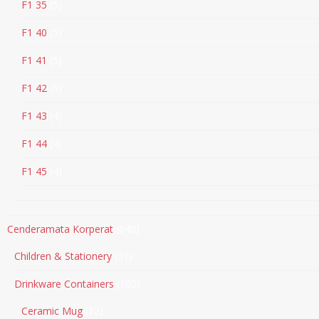
F1 35
5
F1 40
5
F1 41
5
F1 42
6
F1 43
4
F1 44
4
F1 45
4
Cenderamata Korperat
640
Children & Stationery
31
Drinkware Containers
102
Ceramic Mug
12