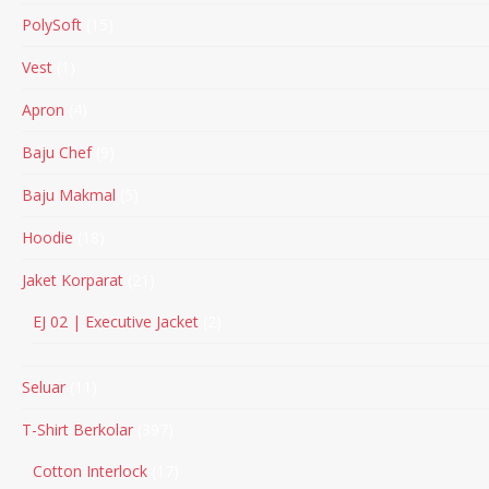
PolySoft
15
Vest
1
Apron
4
Baju Chef
9
Baju Makmal
5
Hoodie
18
Jaket Korparat
21
EJ 02 | Executive Jacket
2
Seluar
11
T-Shirt Berkolar
397
Cotton Interlock
17