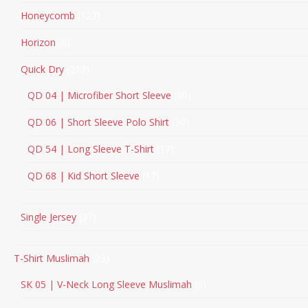
Honeycomb
127
Horizon
6
Quick Dry
213
QD 04 | Microfiber Short Sleeve
30
QD 06 | Short Sleeve Polo Shirt
30
QD 54 | Long Sleeve T-Shirt
17
QD 68 | Kid Short Sleeve
17
Single Jersey
37
T-Shirt Muslimah
23
SK 05 | V-Neck Long Sleeve Muslimah
6