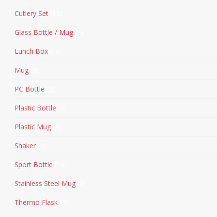
Cutlery Set
15
Glass Bottle / Mug
8
Lunch Box
18
Mug
6
PC Bottle
2
Plastic Bottle
3
Plastic Mug
3
Shaker
2
Sport Bottle
16
Stainless Steel Mug
2
Thermo Flask
2