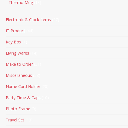
Thermo Mug
13
Electronic & Clock Items
27
IT Product
44
Key Box
1
Living Wares
14
Make to Order
31
Miscellaneous
58
Name Card Holder
20
Party Time & Caps
10
Photo Frame
9
Travel Set
13