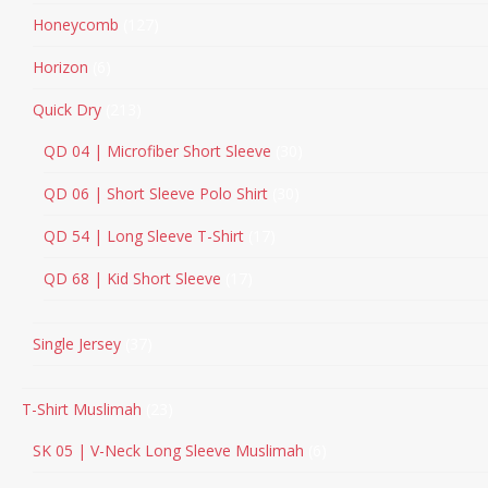
Honeycomb
127
Horizon
6
Quick Dry
213
QD 04 | Microfiber Short Sleeve
30
QD 06 | Short Sleeve Polo Shirt
30
QD 54 | Long Sleeve T-Shirt
17
QD 68 | Kid Short Sleeve
17
Single Jersey
37
T-Shirt Muslimah
23
SK 05 | V-Neck Long Sleeve Muslimah
6