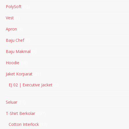
PolySoft
15
Vest
1
Apron
4
Baju Chef
9
Baju Makmal
5
Hoodie
18
Jaket Korparat
21
EJ 02 | Executive Jacket
2
Seluar
11
T-Shirt Berkolar
397
Cotton Interlock
17