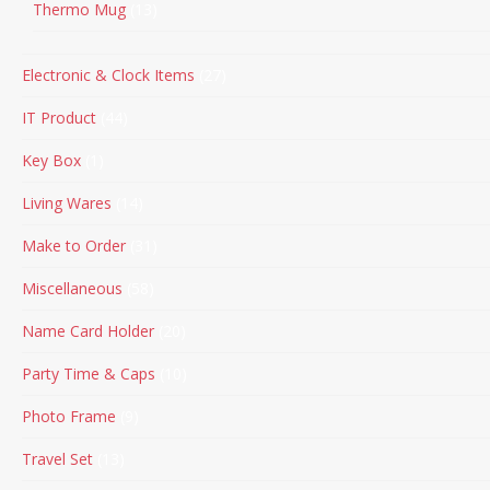
Thermo Mug
13
Electronic & Clock Items
27
IT Product
44
Key Box
1
Living Wares
14
Make to Order
31
Miscellaneous
58
Name Card Holder
20
Party Time & Caps
10
Photo Frame
9
Travel Set
13