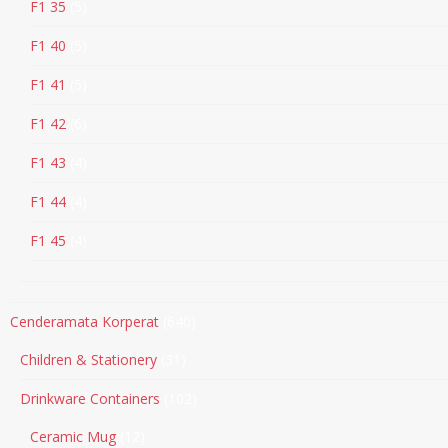
F1 35
5
F1 40
5
F1 41
5
F1 42
6
F1 43
4
F1 44
4
F1 45
4
Cenderamata Korperat
640
Children & Stationery
31
Drinkware Containers
102
Ceramic Mug
12