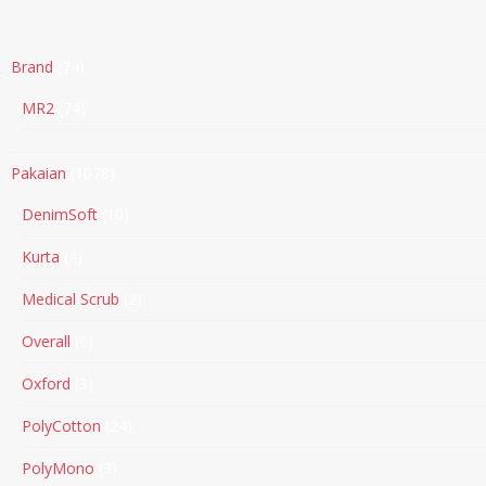
Brand
74
MR2
74
Pakaian
1078
DenimSoft
10
Kurta
4
Medical Scrub
2
Overall
6
Oxford
3
PolyCotton
24
PolyMono
3