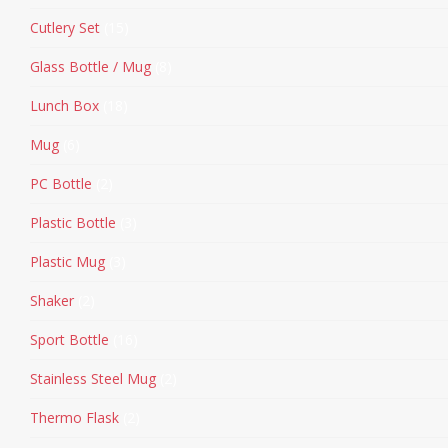
Cutlery Set
15
Glass Bottle / Mug
8
Lunch Box
18
Mug
6
PC Bottle
2
Plastic Bottle
3
Plastic Mug
3
Shaker
2
Sport Bottle
16
Stainless Steel Mug
2
Thermo Flask
2