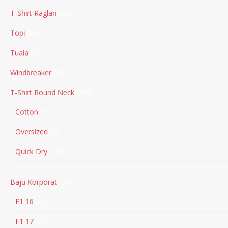
T-Shirt Raglan
20
Topi
98
Tuala
1
Windbreaker
32
T-Shirt Round Neck
283
Cotton
97
Oversized
2
Quick Dry
182
Baju Korporat
207
F1 16
8
F1 17
9