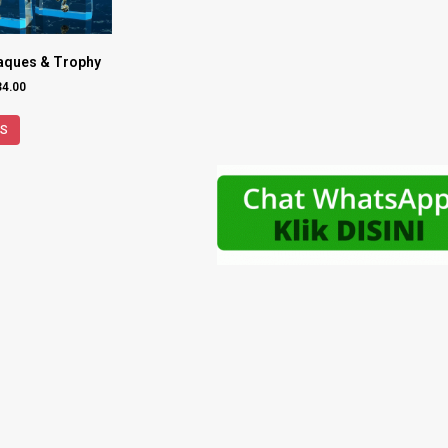
laques & Trophy
34.00
NS