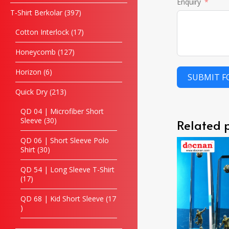
Enquiry
T-Shirt Berkolar
397
Cotton Interlock
17
Honeycomb
127
Horizon
6
SUBMIT 
Quick Dry
213
QD 04 | Microfiber Short
Sleeve
30
Related 
QD 06 | Short Sleeve Polo
Shirt
30
QD 54 | Long Sleeve T-Shirt
17
QD 68 | Kid Short Sleeve
17