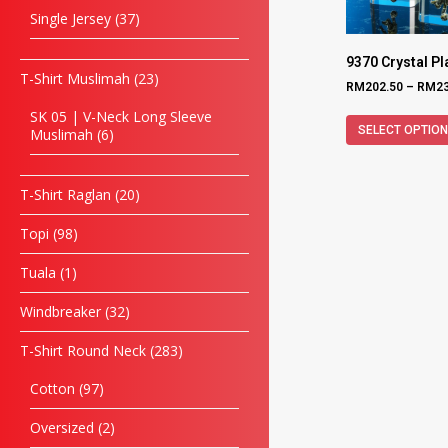
Single Jersey
37
9370 Crystal P
T-Shirt Muslimah
23
RM
202.50
–
RM
2
SK 05 | V-Neck Long Sleeve
SELECT OPTIO
Muslimah
6
T-Shirt Raglan
20
Topi
98
Tuala
1
Windbreaker
32
T-Shirt Round Neck
283
Cotton
97
Oversized
2