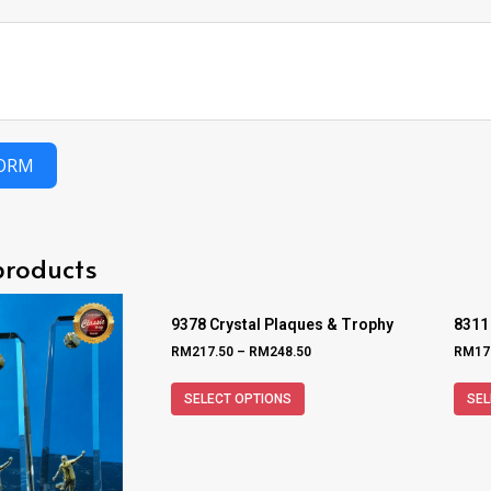
FORM
products
9378 Crystal Plaques & Trophy
8311
RM
217.50
–
RM
248.50
RM
17
SELECT OPTIONS
SEL