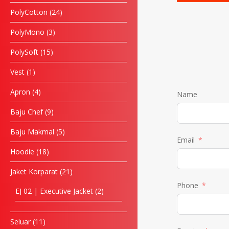
PolyCotton
24
PolyMono
3
PolySoft
15
Vest
1
Apron
4
Name
Baju Chef
9
Baju Makmal
5
Email
Hoodie
18
Jaket Korparat
21
Phone
EJ 02 | Executive Jacket
2
Seluar
11