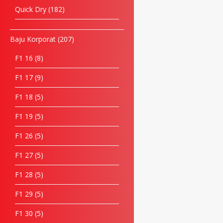
Quick Dry
182
Baju Korporat
207
F1 16
8
F1 17
9
F1 18
5
F1 19
5
F1 26
5
F1 27
5
F1 28
5
F1 29
5
F1 30
5