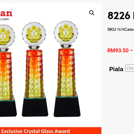
8226 E
SKU
N/A
Cate
RM
93.50
Piala