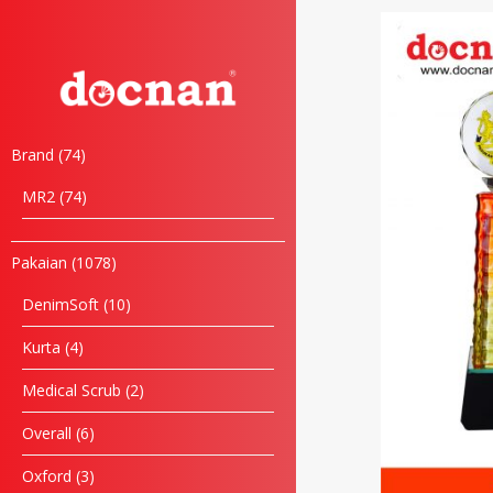
Brand
74
MR2
74
Pakaian
1078
DenimSoft
10
Kurta
4
Medical Scrub
2
Overall
6
Oxford
3