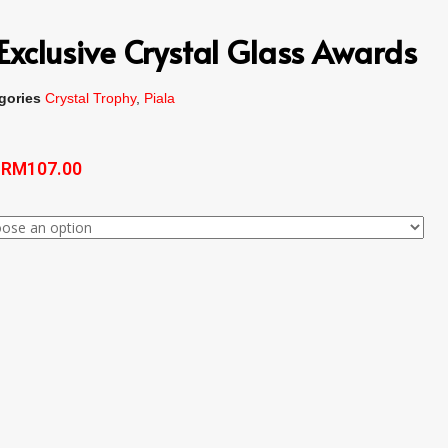
xclusive Crystal Glass Awards
gories
Crystal Trophy
,
Piala
–
RM
107.00