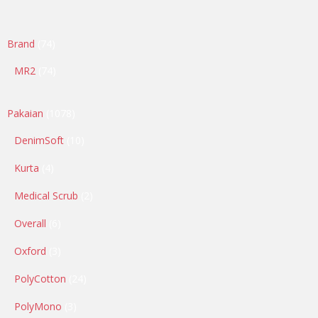
Brand
74
MR2
74
Pakaian
1078
DenimSoft
10
Kurta
4
Medical Scrub
2
Overall
6
Oxford
3
PolyCotton
24
PolyMono
3