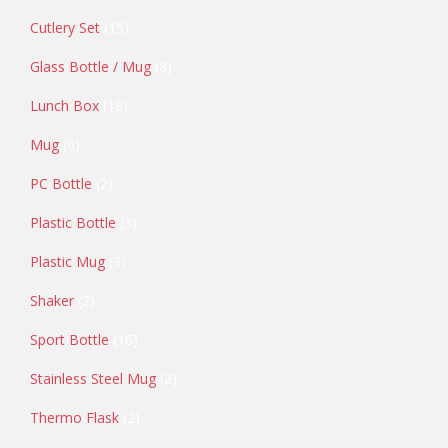
Cutlery Set
15
Glass Bottle / Mug
8
Lunch Box
18
Mug
6
PC Bottle
2
Plastic Bottle
3
Plastic Mug
3
Shaker
2
Sport Bottle
16
Stainless Steel Mug
2
Thermo Flask
2