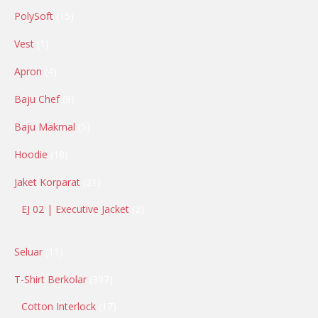
PolySoft
15
Vest
1
Apron
4
Baju Chef
9
Baju Makmal
5
Hoodie
18
Jaket Korparat
21
EJ 02 | Executive Jacket
2
Seluar
11
T-Shirt Berkolar
397
Cotton Interlock
17