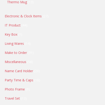
Thermo Mug
13
Electronic & Clock Items
27
IT Product
44
Key Box
1
Living Wares
14
Make to Order
31
Miscellaneous
58
Name Card Holder
20
Party Time & Caps
10
Photo Frame
9
Travel Set
13