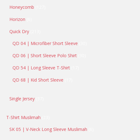
Honeycomb
127
Horizon
6
Quick Dry
213
QD 04 | Microfiber Short Sleeve
30
QD 06 | Short Sleeve Polo Shirt
30
QD 54 | Long Sleeve T-Shirt
17
QD 68 | Kid Short Sleeve
17
Single Jersey
37
T-Shirt Muslimah
23
SK 05 | V-Neck Long Sleeve Muslimah
6