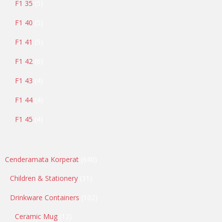
F1 35
5
F1 40
5
F1 41
5
F1 42
6
F1 43
4
F1 44
4
F1 45
4
Cenderamata Korperat
640
Children & Stationery
31
Drinkware Containers
102
Ceramic Mug
12