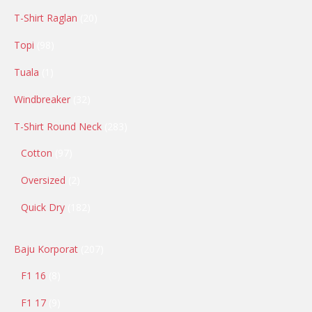
T-Shirt Raglan
20
Topi
98
Tuala
1
Windbreaker
32
T-Shirt Round Neck
283
Cotton
97
Oversized
2
Quick Dry
182
Baju Korporat
207
F1 16
8
F1 17
9