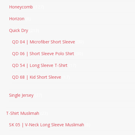
Honeycomb
127
Horizon
6
Quick Dry
213
QD 04 | Microfiber Short Sleeve
30
QD 06 | Short Sleeve Polo Shirt
30
QD 54 | Long Sleeve T-Shirt
17
QD 68 | Kid Short Sleeve
17
Single Jersey
37
T-Shirt Muslimah
23
SK 05 | V-Neck Long Sleeve Muslimah
6