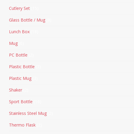
Cutlery Set
15
Glass Bottle / Mug
8
Lunch Box
18
Mug
6
PC Bottle
2
Plastic Bottle
3
Plastic Mug
3
Shaker
2
Sport Bottle
16
Stainless Steel Mug
2
Thermo Flask
2