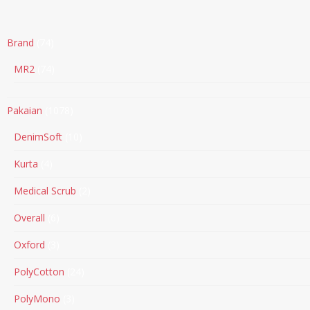
Brand
74
MR2
74
Pakaian
1078
DenimSoft
10
Kurta
4
Medical Scrub
2
Overall
6
Oxford
3
PolyCotton
24
PolyMono
3