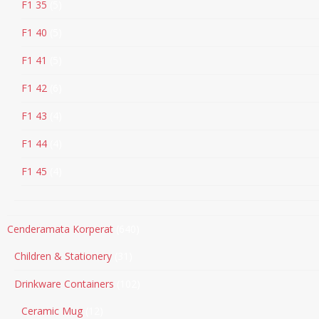
F1 35
5
F1 40
5
F1 41
5
F1 42
6
F1 43
4
F1 44
4
F1 45
4
Cenderamata Korperat
640
Children & Stationery
31
Drinkware Containers
102
Ceramic Mug
12