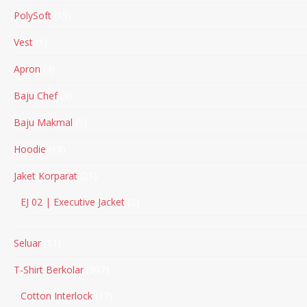
PolySoft
15
Vest
1
Apron
4
Baju Chef
9
Baju Makmal
5
Hoodie
18
Jaket Korparat
21
EJ 02 | Executive Jacket
2
Seluar
11
T-Shirt Berkolar
397
Cotton Interlock
17