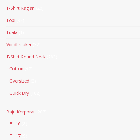
T-Shirt Raglan
20
Topi
98
Tuala
1
Windbreaker
32
T-Shirt Round Neck
283
Cotton
97
Oversized
2
Quick Dry
182
Baju Korporat
207
F1 16
8
F1 17
9