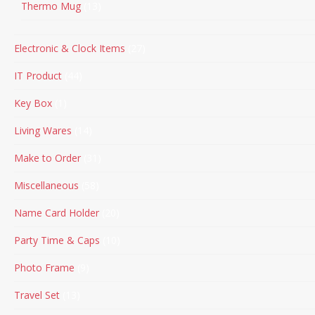
Thermo Mug
13
Electronic & Clock Items
27
IT Product
44
Key Box
1
Living Wares
14
Make to Order
31
Miscellaneous
58
Name Card Holder
20
Party Time & Caps
10
Photo Frame
9
Travel Set
13