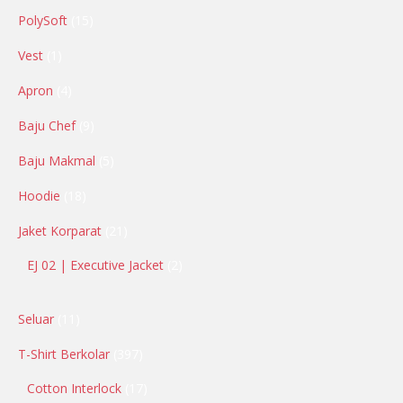
PolySoft
15
Vest
1
Apron
4
Baju Chef
9
Baju Makmal
5
Hoodie
18
Jaket Korparat
21
EJ 02 | Executive Jacket
2
Seluar
11
T-Shirt Berkolar
397
Cotton Interlock
17