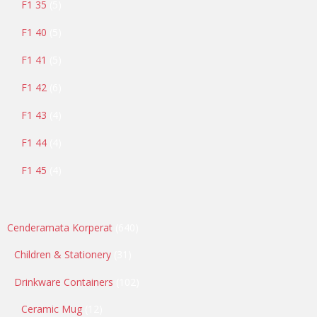
F1 35
5
F1 40
5
F1 41
5
F1 42
6
F1 43
4
F1 44
4
F1 45
4
Cenderamata Korperat
640
Children & Stationery
31
Drinkware Containers
102
Ceramic Mug
12