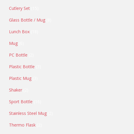
Cutlery Set
15
Glass Bottle / Mug
8
Lunch Box
18
Mug
6
PC Bottle
2
Plastic Bottle
3
Plastic Mug
3
Shaker
2
Sport Bottle
16
Stainless Steel Mug
2
Thermo Flask
2