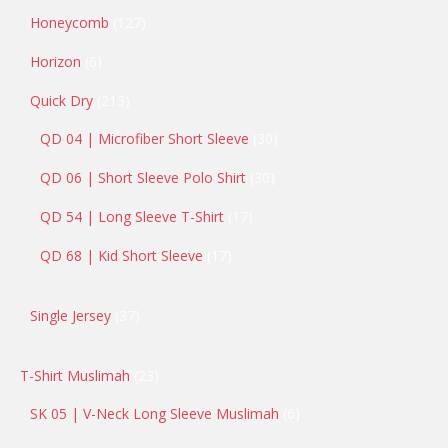
Honeycomb
127
Horizon
6
Quick Dry
213
QD 04 | Microfiber Short Sleeve
30
QD 06 | Short Sleeve Polo Shirt
30
QD 54 | Long Sleeve T-Shirt
17
QD 68 | Kid Short Sleeve
17
Single Jersey
37
T-Shirt Muslimah
23
SK 05 | V-Neck Long Sleeve Muslimah
6