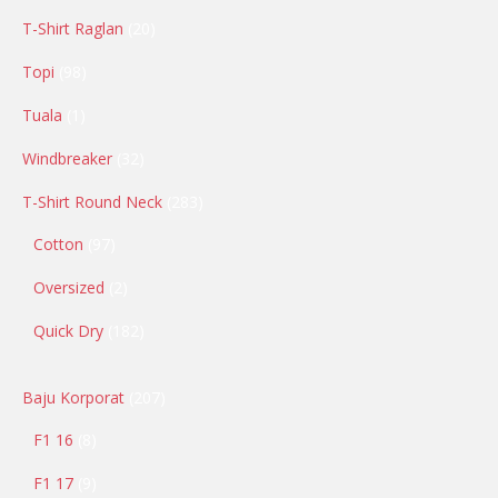
T-Shirt Raglan
20
Topi
98
Tuala
1
Windbreaker
32
T-Shirt Round Neck
283
Cotton
97
Oversized
2
Quick Dry
182
Baju Korporat
207
F1 16
8
F1 17
9