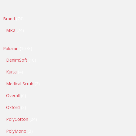
Brand
74
MR2
74
Pakaian
1078
DenimSoft
10
Kurta
4
Medical Scrub
2
Overall
6
Oxford
3
PolyCotton
24
PolyMono
3