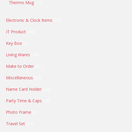
Thermo Mug
13
Electronic & Clock Items
27
IT Product
44
Key Box
1
Living Wares
14
Make to Order
31
Miscellaneous
58
Name Card Holder
20
Party Time & Caps
10
Photo Frame
9
Travel Set
13