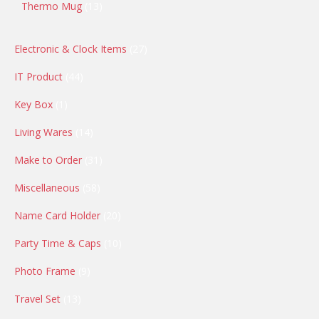
Thermo Mug
13
Electronic & Clock Items
27
IT Product
44
Key Box
1
Living Wares
14
Make to Order
31
Miscellaneous
58
Name Card Holder
20
Party Time & Caps
10
Photo Frame
9
Travel Set
13