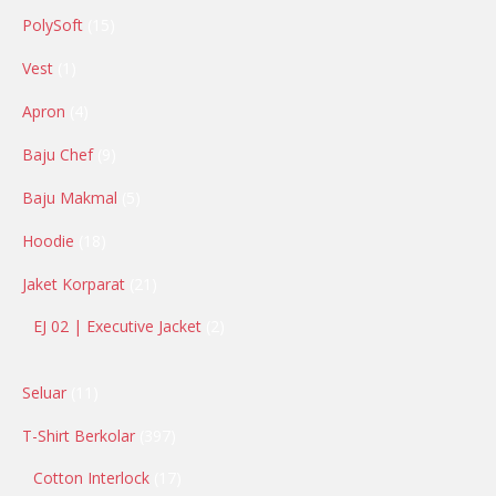
PolySoft
15
Vest
1
Apron
4
Baju Chef
9
Baju Makmal
5
Hoodie
18
Jaket Korparat
21
EJ 02 | Executive Jacket
2
Seluar
11
T-Shirt Berkolar
397
Cotton Interlock
17