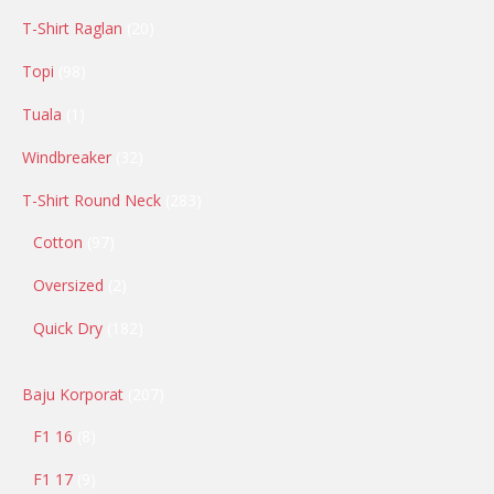
T-Shirt Raglan
20
Topi
98
Tuala
1
Windbreaker
32
T-Shirt Round Neck
283
Cotton
97
Oversized
2
Quick Dry
182
Baju Korporat
207
F1 16
8
F1 17
9