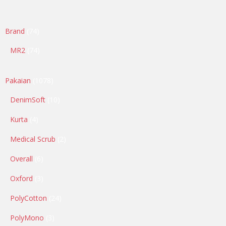
Brand
74
MR2
74
Pakaian
1078
DenimSoft
10
Kurta
4
Medical Scrub
2
Overall
6
Oxford
3
PolyCotton
24
PolyMono
3