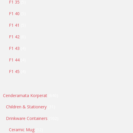
F1 35
5
F1 40
5
F1 41
5
F1 42
6
F1 43
4
F1 44
4
F1 45
4
Cenderamata Korperat
640
Children & Stationery
31
Drinkware Containers
102
Ceramic Mug
12