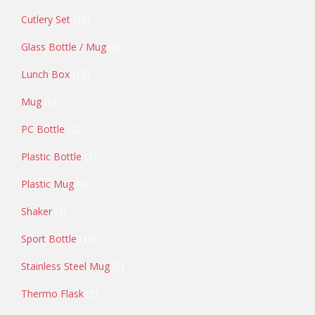
Cutlery Set
15
Glass Bottle / Mug
8
Lunch Box
18
Mug
6
PC Bottle
2
Plastic Bottle
3
Plastic Mug
3
Shaker
2
Sport Bottle
16
Stainless Steel Mug
2
Thermo Flask
2