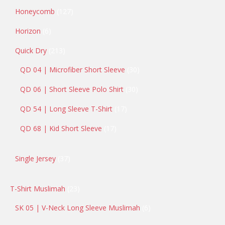
Honeycomb
127
Horizon
6
Quick Dry
213
QD 04 | Microfiber Short Sleeve
30
QD 06 | Short Sleeve Polo Shirt
30
QD 54 | Long Sleeve T-Shirt
17
QD 68 | Kid Short Sleeve
17
Single Jersey
37
T-Shirt Muslimah
23
SK 05 | V-Neck Long Sleeve Muslimah
6