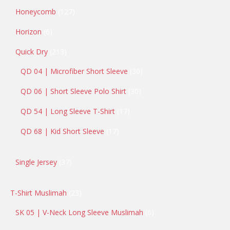
Honeycomb
127
Horizon
6
Quick Dry
213
QD 04 | Microfiber Short Sleeve
30
QD 06 | Short Sleeve Polo Shirt
30
QD 54 | Long Sleeve T-Shirt
17
QD 68 | Kid Short Sleeve
17
Single Jersey
37
T-Shirt Muslimah
23
SK 05 | V-Neck Long Sleeve Muslimah
6