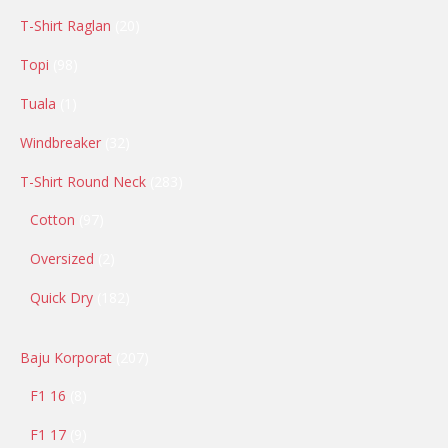
T-Shirt Raglan
20
Topi
98
Tuala
1
Windbreaker
32
T-Shirt Round Neck
283
Cotton
97
Oversized
2
Quick Dry
182
Baju Korporat
207
F1 16
8
F1 17
9