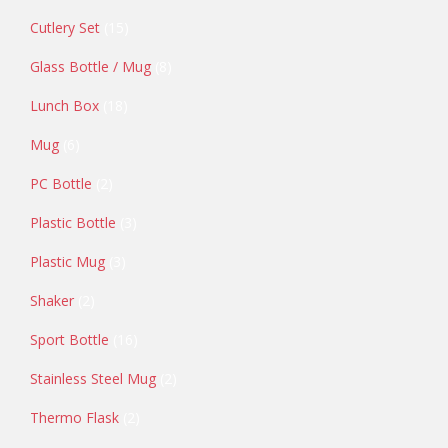
Cutlery Set
15
Glass Bottle / Mug
8
Lunch Box
18
Mug
6
PC Bottle
2
Plastic Bottle
3
Plastic Mug
3
Shaker
2
Sport Bottle
16
Stainless Steel Mug
2
Thermo Flask
2