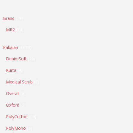
Brand
74
MR2
74
Pakaian
1078
DenimSoft
10
Kurta
4
Medical Scrub
2
Overall
6
Oxford
3
PolyCotton
24
PolyMono
3