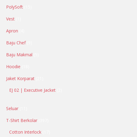
PolySoft
15
Vest
1
Apron
4
Baju Chef
9
Baju Makmal
5
Hoodie
18
Jaket Korparat
21
EJ 02 | Executive Jacket
2
Seluar
11
T-Shirt Berkolar
397
Cotton Interlock
17