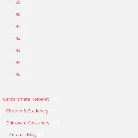
F1 35
5
F1 40
5
F1 41
5
F1 42
6
F1 43
4
F1 44
4
F1 45
4
Cenderamata Korperat
640
Children & Stationery
31
Drinkware Containers
102
Ceramic Mug
12