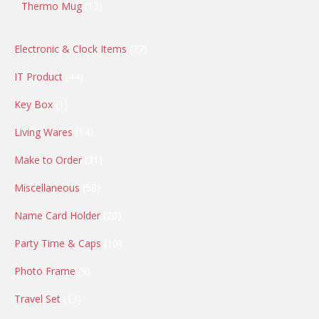
Thermo Mug
13
Electronic & Clock Items
27
IT Product
44
Key Box
1
Living Wares
14
Make to Order
31
Miscellaneous
58
Name Card Holder
20
Party Time & Caps
10
Photo Frame
9
Travel Set
13